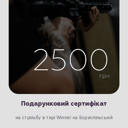
Подарунковий сертифікат
на стрільбу в тирі Winner на Бориспільській