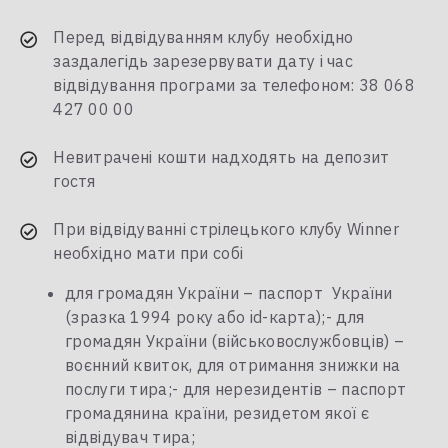
Перед відвідуванням клубу необхідно
заздалегідь зарезервувати дату і час
відвідування програми за телефоном: 38 068
427 00 00
Невитрачені кошти надходять на депозит
гостя
При відвідуванні стрілецького клубу Winner
необхідно мати при собі
для громадян України – паспорт України
(зразка 1994 року або id-карта);- для
громадян України (військовослужбовців) –
воєнний квиток, для отримання знижки на
послуги тира;- для нерезидентів – паспорт
громадянина країни, резидетом якої є
відвідувач тира;